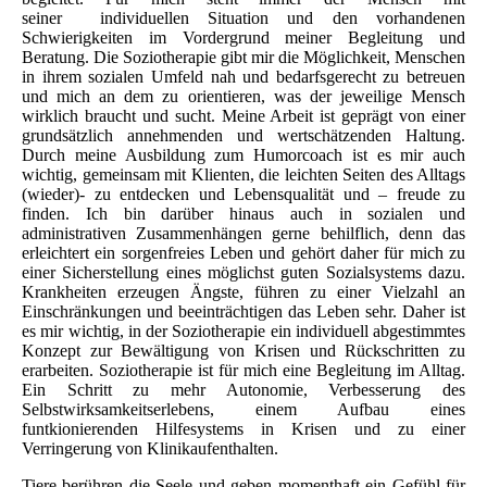
seiner individuellen Situation und den vorhandenen
Schwierigkeiten im Vordergrund meiner Begleitung und
Beratung. Die Soziotherapie gibt mir die Möglichkeit, Menschen
in ihrem sozialen Umfeld nah und bedarfsgerecht zu betreuen
und mich an dem zu orientieren, was der jeweilige Mensch
wirklich braucht und sucht. Meine Arbeit ist geprägt von einer
grundsätzlich annehmenden und wertschätzenden Haltung.
Durch meine Ausbildung zum Humorcoach ist es mir auch
wichtig, gemeinsam mit Klienten, die leichten Seiten des Alltags
(wieder)- zu entdecken und Lebensqualität und – freude zu
finden. Ich bin darüber hinaus auch in sozialen und
administrativen Zusammenhängen gerne behilflich, denn das
erleichtert ein sorgenfreies Leben und gehört daher für mich zu
einer Sicherstellung eines möglichst guten Sozialsystems dazu.
Krankheiten erzeugen Ängste, führen zu einer Vielzahl an
Einschränkungen und beeinträchtigen das Leben sehr. Daher ist
es mir wichtig, in der Soziotherapie ein individuell abgestimmtes
Konzept zur Bewältigung von Krisen und Rückschritten zu
erarbeiten. Soziotherapie ist für mich eine Begleitung im Alltag.
Ein Schritt zu mehr Autonomie, Verbesserung des
Selbstwirksamkeitserlebens, einem Aufbau eines
funtkionierenden Hilfesystems in Krisen und zu einer
Verringerung von Klinikaufenthalten.
Tiere berühren die Seele und geben momenthaft ein Gefühl für